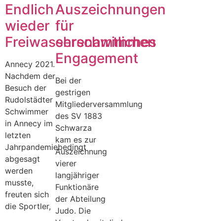
Endlich
Auszeichnungen
wieder
für
Freiwasserschwimmen
ehrenamtliches
Engagement
Annecy 2021.
Nachdem der
Bei der
Besuch der
gestrigen
Rudolstädter
Mitgliederversammlung
Schwimmer
des SV 1883
in Annecy im
Schwarza
letzten
kam es zur
Jahrpandemiebedingt
Auszeichnung
abgesagt
vierer
werden
langjähriger
musste,
Funktionäre
freuten sich
der Abteilung
die Sportler,
Judo. Die