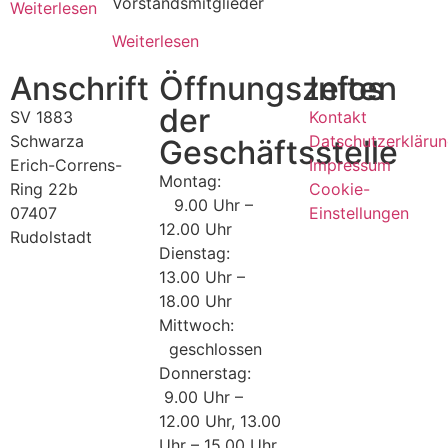
Vorstandsmitglieder
Weiterlesen
Weiterlesen
Anschrift
Öffnungszeiten
Infos
der
SV 1883
Kontakt
Schwarza
Datschutzerkläru
Geschäftsstelle
Erich-Correns-
Impressum
Montag:
Ring 22b
Cookie-
9.00 Uhr –
07407
Einstellungen
12.00 Uhr
Rudolstadt
Dienstag:
13.00 Uhr –
18.00 Uhr
Mittwoch:
geschlossen
Donnerstag:
9.00 Uhr –
12.00 Uhr, 13.00
Uhr – 15.00 Uhr