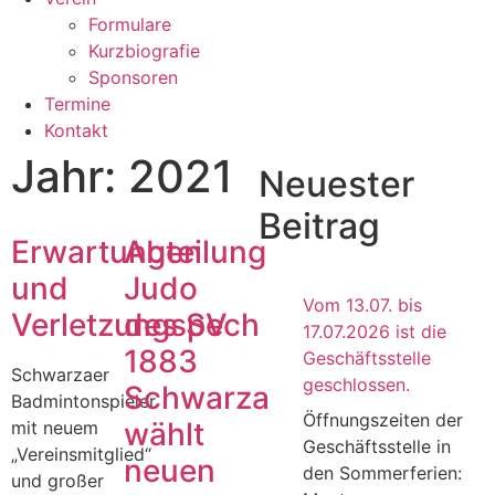
Formulare
Kurzbiografie
Sponsoren
Termine
Kontakt
Jahr: 2021
Neuester
Beitrag
Erwartungen
Abteilung
und
Judo
Vom 13.07. bis
Verletzungspech
des SV
17.07.2026 ist die
1883
Geschäftsstelle
Schwarzaer
geschlossen.
Schwarza
Badmintonspieler
Öffnungszeiten der
wählt
mit neuem
Geschäftsstelle in
„Vereinsmitglied“
neuen
den Sommerferien:
und großer