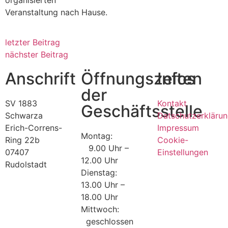
organisierten
Veranstaltung nach Hause.
letzter Beitrag
nächster Beitrag
Anschrift
Öffnungszeiten
Infos
der
SV 1883
Kontakt
Geschäftsstelle
Schwarza
Datschutzerkläru
Erich-Correns-
Impressum
Montag:
Ring 22b
Cookie-
9.00 Uhr –
07407
Einstellungen
12.00 Uhr
Rudolstadt
Dienstag:
13.00 Uhr –
18.00 Uhr
Mittwoch:
geschlossen