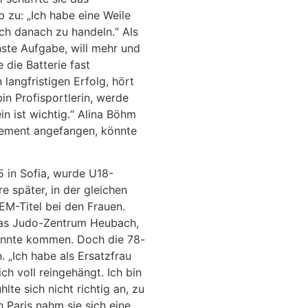
b zu: „Ich habe eine Weile
ch danach zu handeln.“ Als
chste Aufgabe, will mehr und
 die Batterie fast
 langfristigen Erfolg, hört
bin Profisportlerin, werde
n ist wichtig.“ Alina Böhm
ement angefangen, könnte
5 in Sofia, wurde U18-
e später, in der gleichen
 EM-Titel bei den Frauen.
das Judo-Zentrum Heubach,
konnte kommen. Doch die 78-
 „Ich habe als Ersatzfrau
h voll reingehängt. Ich bin
te sich nicht richtig an, zu
Paris nahm sie sich eine