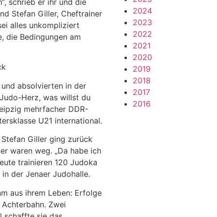
, schrieb er ihr und die
2024
d Stefan Giller, Cheftrainer
2023
ei alles unkompliziert
2022
e, die Bedingungen am
2021
2020
ck
2019
2018
nd absolvierten in der
2017
Judo-Herz, was willst du
2016
 Leipzig mehrfacher DDR-
ersklasse U21 international.
Stefan Giller ging zurück
ner waren weg. „Da habe ich
Heute trainieren 120 Judoka
in der Jenaer Judohalle.
hm aus ihrem Leben: Erfolge
s Achterbahn. Zwei
 schaffte sie das