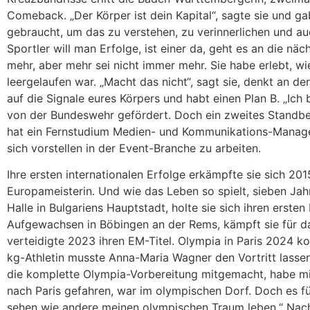
Comeback. „Der Körper ist dein Kapital“, sagte sie und ga
gebraucht, um das zu verstehen, zu verinnerlichen und au
Sportler will man Erfolge, ist einer da, geht es an die nä
mehr, aber mehr sei nicht immer mehr. Sie habe erlebt, wie
leergelaufen war. „Macht das nicht“, sagt sie, denkt an den
auf die Signale eures Körpers und habt einen Plan B. „Ich 
von der Bundeswehr gefördert. Doch ein zweites Standbei
hat ein Fernstudium Medien- und Kommunikations-Manag
sich vorstellen in der Event-Branche zu arbeiten.
Ihre ersten internationalen Erfolge erkämpfte sie sich 201
Europameisterin. Und wie das Leben so spielt, sieben Jahr
Halle in Bulgariens Hauptstadt, holte sie sich ihren ersten
Aufgewachsen in Böbingen an der Rems, kämpft sie für 
verteidigte 2023 ihren EM-Titel. Olympia in Paris 2024 
kg-Athletin musste Anna-Maria Wagner den Vortritt lassen.
die komplette Olympia-Vorbereitung mitgemacht, habe mic
nach Paris gefahren, war im olympischen Dorf. Doch es fühl
sehen wie andere meinen olympischen Traum leben.“ Nach 