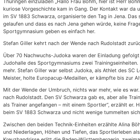
Thüringen einzuladen „Hallo Frau Böhm, hier ist Herr Böhm“
kuriose Vorgeschichte kam in Gang. Der Kontakt war da un
im SV 1883 Schwarza, organisierte den Tag in Jena. Das s
gelaufen und dass es nach Jena gehen würde, keine Frag
Sportgymnasium geben es einfach her.
Stefan Giller kehrt nach der Wende nach Rudolstadt zurü
Über 70 Nachwuchs-Judoka waren der Einladung gefolgt u
Judohalle des Sportgymnasiums zwei Trainingseinheiten. 
mehr. Stefan Giller war selbst Judoka, als Athlet des SC
Meister, holte Europacup-Medaillen, er kämpfte bis zur Alt
Mit der Wende der Umbruch, nichts war mehr, wie es war. 
nach Rudolstadt. Den SV Schwarza gab es, aber alle Trai
als Trainer angefangen – mit einem Sportler“, erzählt er. 
beim SV 1883 Schwarza und nicht wenige tummelten sich 
Zwischen den beiden Technik-Einheiten erzählte Alina Bö
und Niederlagen, Höhen und Tiefen, das Sportlerleben al
Kreuzbandrisse erlitt die Baden-Württembergerin, zweimal