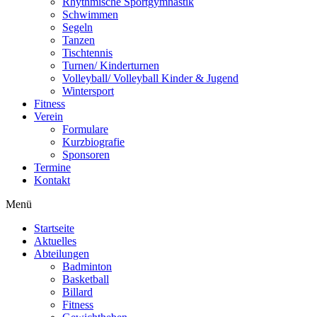
Rhythmische Sportgymnastik
Schwimmen
Segeln
Tanzen
Tischtennis
Turnen/ Kinderturnen
Volleyball/ Volleyball Kinder & Jugend
Wintersport
Fitness
Verein
Formulare
Kurzbiografie
Sponsoren
Termine
Kontakt
Menü
Startseite
Aktuelles
Abteilungen
Badminton
Basketball
Billard
Fitness