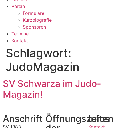
Verein
Formulare
Kurzbiografie
Sponsoren
Termine
Kontakt
Schlagwort:
JudoMagazin
SV Schwarza im Judo-
Magazin!
Anschrift
Öffnungszeiten
Infos
der
SV 1883
Kontakt