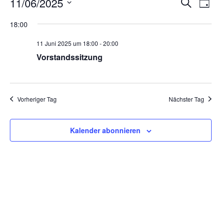
Veran
Ve
11/06/2025
Suche
Tag
Datum
An
Such
wählen.
18:00
Na
und
11 Juni 2025 um 18:00
-
20:00
Ansic
Vorstandssitzung
Navig
Vorheriger Tag
Nächster Tag
Kalender abonnieren