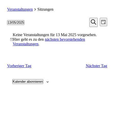
Veranstaltungen
Sitzungen
Veransta
Vera
13/05/2025
Tag
Ansic
Suche
Datum
Suche
Navi
wählen.
und
Keine Veranstaltungen für 13 Mai 2025 vorgesehen.
Hier geht es zu den
nächsten bevorstehenden
Ansichten
Veranstaltungen
.
Navigati
Vorheriger Tag
Nächster Tag
Kalender abonnieren